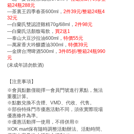
箱24瓶288元
—茶裏王四季春茶600ml，
2件39元/整箱24瓶4
32元
—白蘭氏雙認證雞精70g/68ml，
2件98元
—白蘭氏活顏馥莓飲，
買2送1
—泰山大豆沙拉油600ml，
特價55元
—萬家香大吟釀醬油300ml，
特價39元
—金牌台灣啤酒500ml，
3件85折/整箱24瓶990
元
(未成年請勿飲酒)
【注意事項】
※會員點數僅能擇一會員門號進行累點，無法
重覆計算。
※點數兌換不含煙、VMD、代收、代售。
※部份特殊門市優惠活動不同，須依實際現場
優惠條件為準。
※優惠活動擇一使用，不得併用※
※OK mart保有隨時調整活動辦法、活動時間、