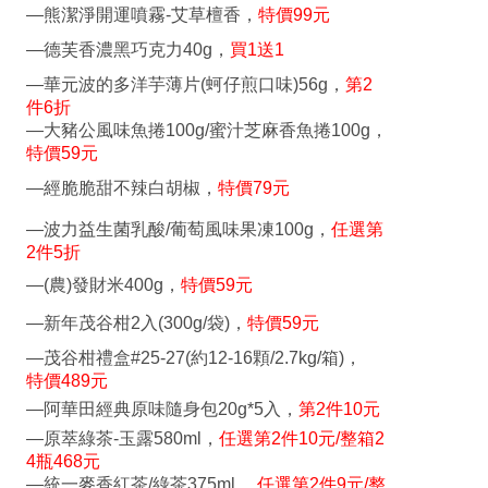
—熊潔淨開運噴霧-艾草檀香，
特價99元
—德芙香濃黑巧克力40g，
買1送1
—華元波的多洋芋薄片(蚵仔煎口味)56g，
第2
件6折
—大豬公風味魚捲100g/蜜汁芝麻香魚捲100g，
特價59元
—經脆脆甜不辣白胡椒，
特價79元
—波力益生菌乳酸/葡萄風味果凍100g，
任選第
2件5折
—(農)發財米400g，
特價59元
—新年茂谷柑2入(300g/袋)，
特價59元
—茂谷柑禮盒#25-27(約12-16顆/2.7kg/箱)，
特價489元
—阿華田經典原味隨身包20g*5入，
第2件10元
—原萃綠茶-玉露580ml，
任選第2件10元/整箱2
4瓶468元
—統一麥香紅茶/綠茶375ml，
任選第2件9元/整