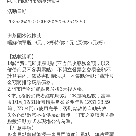
▸OK mart門市獨享活動◂
活動日期：
2025/05/29 00:00~2025/06/25 23:59
御茶園冷泡抹茶
嚐鮮價單瓶19元；2瓶特價35元 (原價25元/瓶)
【點數說明】
1每消費1元即累積1點 (不含代收服務金額，以及
部份商品不參與累點)，不開立發票之交易金額不
計算在內。依菸害防制法規，本集點活動消費計算
金額將排除菸品價格。
2.門市購物消費點數於後3天後入帳。
3.本服務於消費者結帳時累計OK虛擬點數，當年
度1/1到12/31所累積點數須於明年度12/31 23:59
前，至OK門市使用完畢，否則點數將自動失效，
失效的點數恕不提供展延服務。門市之累積與兌換
點數活動方式以現場公告為準。
【注意事項】
※會員點數僅能擇一會員門號進行累點，無法重覆